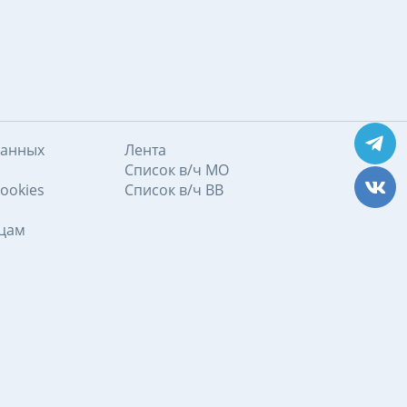
данных
Лента
Список в/ч МО
ookies
Список в/ч ВВ
ицам